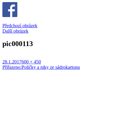
Předchozí obrázek
Další obrázek
pic000113
Publikováno:
Původní
28.1.2017
600 × 450
Navigace
velikost:
Přiřazeno:
Poličky a niky ze sádrokartonu
pro
příspěvek