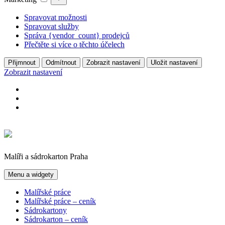
Spravovat možnosti
Spravovat služby
Správa {vendor_count} prodejců
Přečtěte si více o těchto účelech
Přijmnout
Odmítnout
Zobrazit nastavení
Uložit nastavení
Zobrazit nastavení
Přejít
k
obsahu
webu
Malíři a sádrokarton Praha
Menu a widgety
Malířské práce
Malířské práce – ceník
Sádrokartony
Sádrokarton – ceník