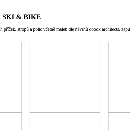
na SKI & BIKE
ček, stropů a polic včetně maleb dle návrhů oooox architects, zapušt